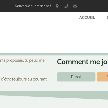
Bienvenue sur mon site !
Rue de Morat, 2503 Biel/Bienn
+41 79 338 16 77
info@n-nails.ch
ACCUEIL
Comment me jo
ents proposés, tu peux me
E-mail
 d'être toujours au courant