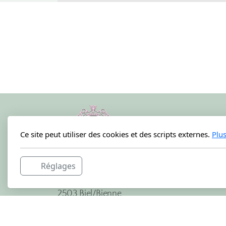
Ce site peut utiliser des cookies et des scripts externes.
Plu
Réglages
N-Nails and more
Rue de Morat 46
2503 Biel/Bienne